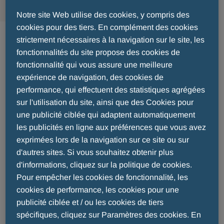
Notre site Web utilise des cookies, y compris des
Demande de
cookies pour des tiers. En complément des cookies
strictement nécessaires à la navigation sur le site, les
fonctionnalités du site propose des cookies de
don
fonctionnalité qui vous assure une meilleure
expérience de navigation, des cookies de
performance, qui effectuent des statistiques agrégées
Menarini soutient les associations au travers de
sur l'utilisation du site, ainsi que des Cookies pour
dons. Vous êtes une association ou tout autre
une publicité ciblée qui adaptent automatiquement
entité et vous souhaitez solliciter Menarini pour
les publicités en ligne aux préférences que vous avez
un don sur un ou plusieurs de vos projets,
exprimées lors de la navigation sur ce site ou sur
n’hésitez pas à nous faire parvenir vos demandes
d'autres sites. Si vous souhaitez obtenir plus
à l’adresse suivante :
d'informations, cliquez sur la politique de cookies.
compliance.france@menarini.fr
Pour empêcher les cookies de fonctionnalité, les
cookies de performance, les cookies pour une
Pour rappel, le don est un soutien financier
publicité ciblée et / ou les cookies de tiers
apporté sans contrepartie directe de la part du
spécifiques, cliquez sur Paramètres des cookies. En
bénéficiaire.