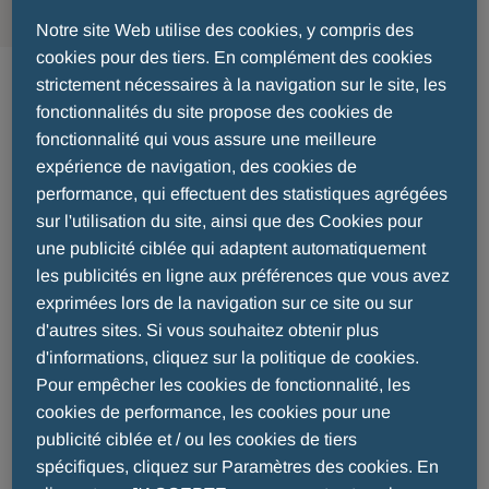
Notre site Web utilise des cookies, y compris des
Dépression
cookies pour des tiers. En complément des cookies
strictement nécessaires à la navigation sur le site, les
fonctionnalités du site propose des cookies de
La dépression est un trouble mental caractérisé
fonctionnalité qui vous assure une meilleure
par un sentiment de tristesse et/ou une perte
expérience de navigation, des cookies de
performance, qui effectuent des statistiques agrégées
d'intérêt ou de plaisir pour les activités
sur l'utilisation du site, ainsi que des Cookies pour
habituelles. Elle devient un trouble lorsqu'elle est
une publicité ciblée qui adaptent automatiquement
suffisamment intense pour perturber le
les publicités en ligne aux préférences que vous avez
fonctionnement d'une personne.
exprimées lors de la navigation sur ce site ou sur
d'autres sites. Si vous souhaitez obtenir plus
La dépression peut être liée à des facteurs
d'informations, cliquez sur la politique de cookies.
biologiques, génétiques, psychologiques et
Pour empêcher les cookies de fonctionnalité, les
sociaux. Les événements de vie traumatisants,
cookies de performance, les cookies pour une
les changements hormonaux ou l'hérédité
publicité ciblée et / ou les cookies de tiers
peuvent notamment contribuer au développement
spécifiques, cliquez sur Paramètres des cookies. En
de la maladie.