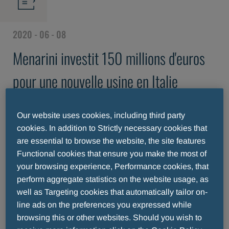
2020 - 06 - 08
Menarini investit 150 millions d'euros
pour une nouvelle usine en Italie
Son nom sera lié à la relance du pays
Our website uses cookies, including third party
Lucia et Alberto Giovanni Aleotti : "Un choix
cookies. In addition to Strictly necessary cookies that
sincère pour notre pays".
are essential to browse the website, the site features
Menarini choisit l'Italie pour sa nouvelle usine de
Functional cookies that ensure you make the most of
your browsing experience, Performance cookies, that
150 millions d'euros.
perform aggregate statistics on the website usage, as
Non seulement la nouvelle usine sera la plus
well as Targeting cookies that automatically tailor on-
moderne et parmi les plus grandes du Groupe,
line ads on the preferences you expressed while
mais elle sera aussi le signe de la forte volonté de
browsing this or other websites. Should you wish to
l'Italie de se relancer. La décision d'interrompre la